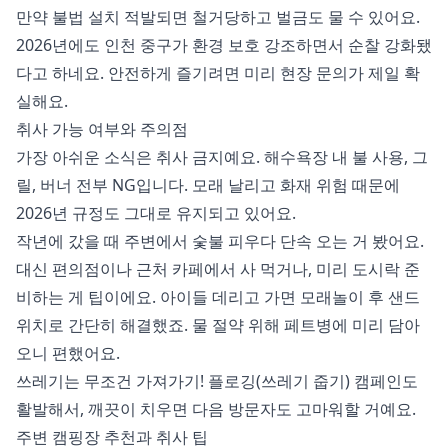
만약 불법 설치 적발되면 철거당하고 벌금도 물 수 있어요.
2026년에도 인천 중구가 환경 보호 강조하면서 순찰 강화됐
다고 하네요. 안전하게 즐기려면 미리 현장 문의가 제일 확
실해요.
취사 가능 여부와 주의점
가장 아쉬운 소식은 취사 금지예요. 해수욕장 내 불 사용, 그
릴, 버너 전부 NG입니다. 모래 날리고 화재 위험 때문에
2026년 규정도 그대로 유지되고 있어요.
작년에 갔을 때 주변에서 숯불 피우다 단속 오는 거 봤어요.
대신 편의점이나 근처 카페에서 사 먹거나, 미리 도시락 준
비하는 게 팁이에요. 아이들 데리고 가면 모래놀이 후 샌드
위치로 간단히 해결했죠. 물 절약 위해 페트병에 미리 담아
오니 편했어요.
쓰레기는 무조건 가져가기! 플로깅(쓰레기 줍기) 캠페인도
활발해서, 깨끗이 치우면 다음 방문자도 고마워할 거예요.
주변 캠핑장 추천과 취사 팁