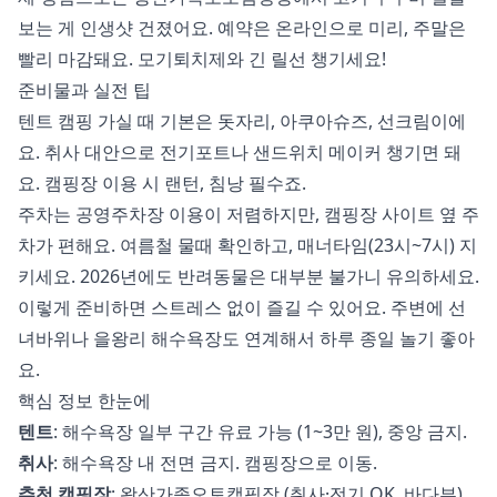
보는 게 인생샷 건졌어요. 예약은 온라인으로 미리, 주말은
빨리 마감돼요. 모기퇴치제와 긴 릴선 챙기세요!
준비물과 실전 팁
텐트 캠핑 가실 때 기본은 돗자리, 아쿠아슈즈, 선크림이에
요. 취사 대안으로 전기포트나 샌드위치 메이커 챙기면 돼
요. 캠핑장 이용 시 랜턴, 침낭 필수죠.
주차는 공영주차장 이용이 저렴하지만, 캠핑장 사이트 옆 주
차가 편해요. 여름철 물때 확인하고, 매너타임(23시~7시) 지
키세요. 2026년에도 반려동물은 대부분 불가니 유의하세요.
이렇게 준비하면 스트레스 없이 즐길 수 있어요. 주변에 선
녀바위나 을왕리 해수욕장도 연계해서 하루 종일 놀기 좋아
요.
핵심 정보 한눈에
텐트
: 해수욕장 일부 구간 유료 가능 (1~3만 원), 중앙 금지.
취사
: 해수욕장 내 전면 금지. 캠핑장으로 이동.
추천 캠핑장
: 왕산가족오토캠핑장 (취사·전기 OK, 바다뷰).