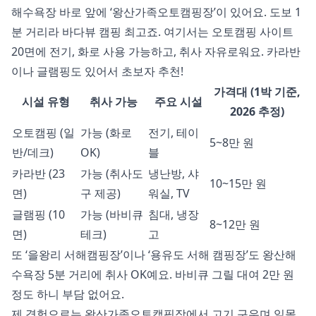
해수욕장 바로 앞에 ‘왕산가족오토캠핑장’이 있어요. 도보 1
분 거리라 바다뷰 캠핑 최고죠. 여기서는 오토캠핑 사이트
20면에 전기, 화로 사용 가능하고, 취사 자유로워요. 카라반
이나 글램핑도 있어서 초보자 추천!
가격대 (1박 기준,
시설 유형
취사 가능
주요 시설
2026 추정)
오토캠핑 (일
가능 (화로
전기, 테이
5~8만 원
반/데크)
OK)
블
카라반 (23
가능 (취사도
냉난방, 샤
10~15만 원
면)
구 제공)
워실, TV
글램핑 (10
가능 (바비큐
침대, 냉장
8~12만 원
면)
테크)
고
또 ‘을왕리 서해캠핑장’이나 ‘용유도 서해 캠핑장’도 왕산해
수욕장 5분 거리에 취사 OK예요. 바비큐 그릴 대여 2만 원
정도 하니 부담 없어요.
제 경험으로는 왕산가족오토캠핑장에서 고기 구우며 일몰